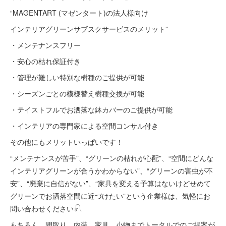
“MAGENTART (マゼンタート)の法人様向け
インテリアグリーンサブスクサービスのメリット”
・メンテナンスフリー
・安心の枯れ保証付き
・管理が難しい特別な樹種のご提供が可能
・シーズンごとの模様替え樹種交換が可能
・テイストフルでお洒落な鉢カバーのご提供が可能
・インテリアの専門家による空間コンサル付き
その他にもメリットいっぱいです！
“メンテナンスが苦手”、“グリーンの枯れが心配”、“空間にどんな
インテリアグリーンが合うかわからない”、“グリーンの害虫が不
安”、“廃棄に自信がない”、“家具を変える予算はないけどせめて
グリーンでお洒落空間に近づけたい”という企業様は、気軽にお
問い合わせください𓍯
もちろん、間取り、内装、家具、小物までトータルでのご提案が