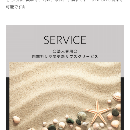
可能です𖠰