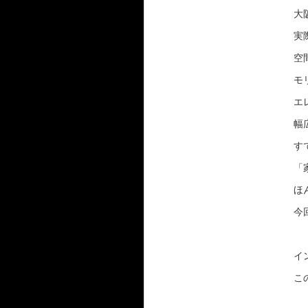
大
実
空
モ
エ
幅
す
「
ほ
今
イ
こ