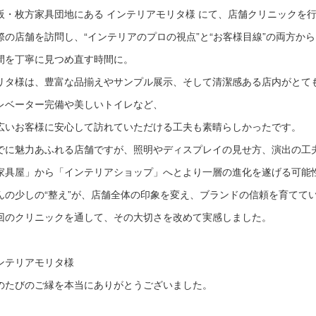
阪・枚方家具団地にある インテリアモリタ様 にて、店舗クリニックを
際の店舗を訪問し、“インテリアのプロの視点”と“お客様目線”の両方から
間を丁寧に見つめ直す時間に。
リタ様は、豊富な品揃えやサンプル展示、そして清潔感ある店内がとて
レベーター完備や美しいトイレなど、
広いお客様に安心して訪れていただける工夫も素晴らしかったです。
でに魅力あふれる店舗ですが、照明やディスプレイの見せ方、演出の工
家具屋」から「インテリアショップ」へとより一層の進化を遂げる可能
んの少しの“整え”が、店舗全体の印象を変え、ブランドの信頼を育てて
回のクリニックを通して、その大切さを改めて実感しました。
ンテリアモリタ様
のたびのご縁を本当にありがとうございました。