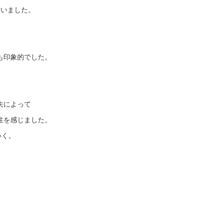
行いました。
も印象的でした。
夫によって
性を感じました。
いく。