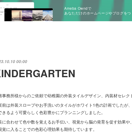
Ameba Owndで
あなただけのホームページやブログをつ
23.10.10 00:00
KINDERGARTEN
築事務所様からのご依頼で幼稚園の外装タイルデザイン、内装材セレク
案前は外装スロープやお手洗いのタイルがホワイト1色の計画でしたが
できるよう可愛らしく色彩豊かにプランニングしました。
長に合わせて色や数を覚えるお手伝い、視覚から脳の発育を促す効果や、
視覚に入ることでの色彩心理効果も期待しています。