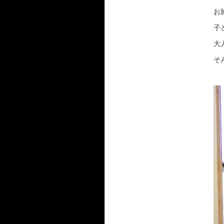
お
子
大
そ