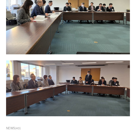
NEWS
(
43
)